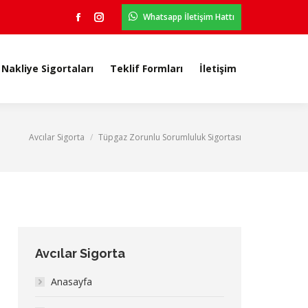
Whatsapp İletişim Hattı
Nakliye Sigortaları
Teklif Formları
İletişim
Facebook
Instagram
Nakliye Sigortaları
Teklif Formları
İletişim
Avcılar Sigorta
Tüpgaz Zorunlu Sorumluluk Sigortası
You are here:
Avcılar Sigorta
Anasayfa