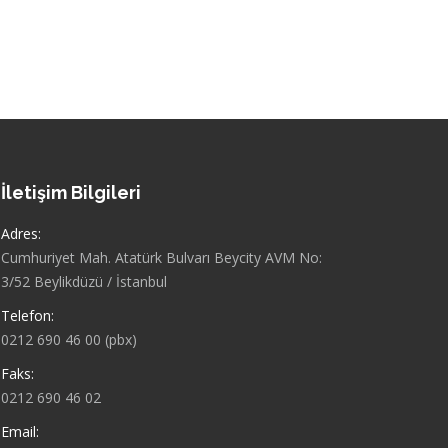
İletişim Bilgileri
Adres:
Cumhuriyet Mah. Atatürk Bulvarı Beycity AVM No:
3/52 Beylikdüzü / İstanbul
Telefon:
0212 690 46 00 (pbx)
Faks:
0212 690 46 02
Email: