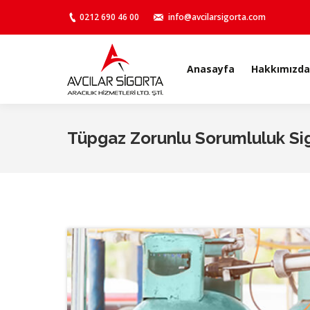
0212 690 46 00
info@avcilarsigorta.com
Anasayfa
Hakkımızda
Anasayfa
Hakkımızda
Tüpgaz Zorunlu Sorumluluk Sig