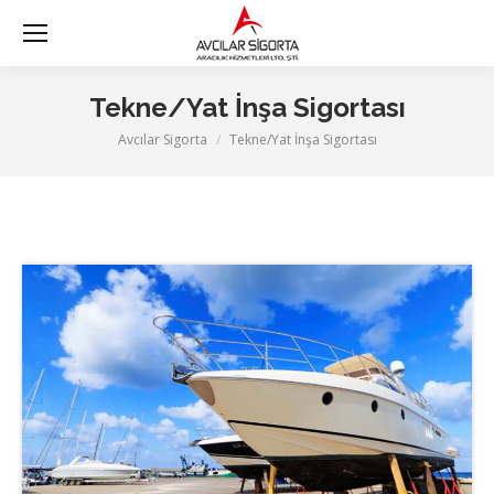
Tekne/Yat İnşa Sigortası
Avcılar Sigorta
Tekne/Yat İnşa Sigortası
You are here: