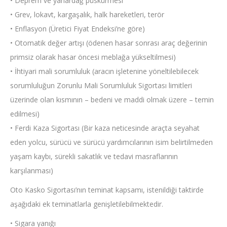
• Deprem ve yanardağ püskürmesi
• Grev, lokavt, kargaşalık, halk hareketleri, terör
• Enflasyon (Üretici Fiyat Endeksi’ne göre)
• Otomatik değer artışı (ödenen hasar sonrası araç değerinin
primsiz olarak hasar öncesi meblağa yükseltilmesi)
• İhtiyari mali sorumluluk (aracın işletenine yöneltilebilecek
sorumluluğun Zorunlu Mali Sorumluluk Sigortası limitleri
üzerinde olan kısmının – bedeni ve maddi olmak üzere – temin
edilmesi)
• Ferdi Kaza Sigortası (Bir kaza neticesinde araçta seyahat
eden yolcu, sürücü ve sürücü yardımcılarının isim belirtilmeden
yaşam kaybı, sürekli sakatlık ve tedavi masraflarının
karşılanması)
Oto Kasko Sigortası’nın teminat kapsamı, istenildiği taktirde
aşağıdaki ek teminatlarla genişletilebilmektedir.
• Sigara yanığı