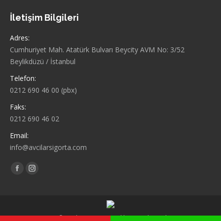
İletişim Bilgileri
Adres:
Cumhuriyet Mah. Atatürk Bulvarı Beycity AVM No: 3/52
Beylikdüzü / İstanbul
Telefon:
0212 690 46 00 (pbx)
Faks:
0212 690 46 02
Email:
info@avcilarsigorta.com
Find us on:
Facebook
Instagram
2019 © Avcılar Sigorta Aracılık Hizmetleri Ltd. Şti.