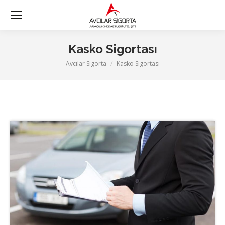
Kasko Sigortası
Avcılar Sigorta
Kasko Sigortası
You are here: