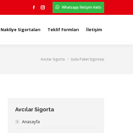
Whatsapp İletişim Hattı
Nakliye Sigortaları
Teklif Formları
İletişim
Facebook
Instagram
Nakliye Sigortaları
Teklif Formları
İletişim
Avcılar Sigorta
Gıda Paket Sigortası
You are here:
Avcılar Sigorta
Anasayfa