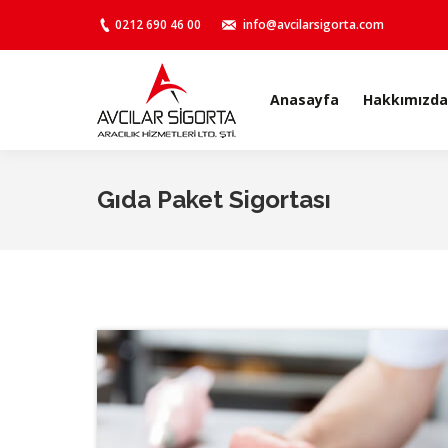
0212 690 46 00
info@avcilarsigorta.com
Anasayfa
Hakkımızda
Anasayfa
Hakkımızda
Gıda Paket Sigortası